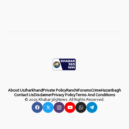
About Us
Jharkhand
Private Policy
Ranchi
Forums
Crime
Hazaribagh
Contact Us
Disclaimer
Privacy Policy
Terms And Conditions
©
2025 Khabar365News. All Rights Reserved.