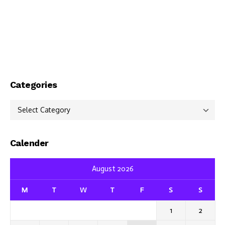
Categories
Categories
Calender
August 2026
M
T
W
T
F
S
S
1
2