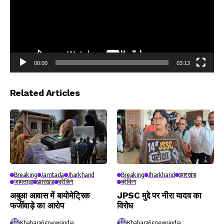
00:00
03:13
Video
Player
Related Articles
Breaking
Jamtada
Jharkhand
Breaking
Jharkhand
झारखंड
जामताड़ा
झारखंड
ब्रेकिंग
ब्रेकिंग
अबुआ आवास में बायोमेट्रिक
JPSC मुद्दे पर नीरा यादव का
फर्जीवाड़े का आरोप
विरोध
Khabar365newsindia
Khabar365newsindia