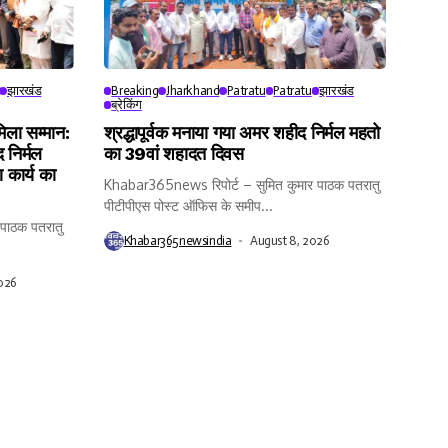
झारखंड
Breaking
Jharkhand
Patratu
Patratu
झारखंड
ब्रेकिंग
ा सम्मान:
श्रद्धापूर्वक मनाया गया अमर शहीद निर्मल महतो
 निर्मल
का 39वां शहादत दिवस
 कार्य का
Khabar365news रिपोर्ट – सुमित कुमार पाठक पतरातु
पीटीपीएस पोस्ट ऑफिस के समीप...
पाठक पतरातु
Khabar365newsindia
August 8, 2026
026