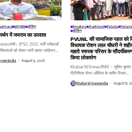
harkhand
झारखंड
ब्रेकिंग
Breaking
Jharkhand
Patratu
Patratu
ब्रेकिंग
समर्थन में जयराम का उपवास
PVUNL की सामाजिक पहल को मिल
sरांची। JPSC-JSSC भर्ती परीक्षाओं
विधायक रोशन लाल चौधरी ने शहीद
मितताओं को लेकर जारी छात्र आंदोलन...
महतो स्मारक परिसर के सौंदर्यीकरण
किया लोकार्पण
5newsindia
August 9, 2026
Khabar365newsरिपोर्ट – सुमित कुमार 
पीटीपीएस पोस्ट ऑफिस के समीप स्थित...
Khabar365newsindia
August 8, 2