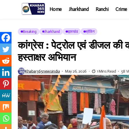
Home
Jharkhand
Ranchi
Crime
Breaking
Jharkhand
झारखंड
ब्रेकिंग
कांग्रेस : पेट्रोल एवं डीजल की क
हस्ताक्षर अभियान
Khabar365newsindia
May 26, 2026
1 Mins Read
58 V