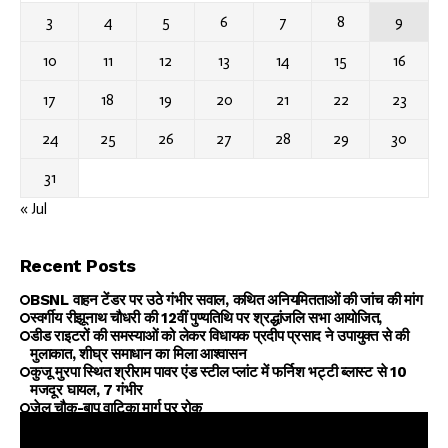
3
4
5
6
7
8
9
10
11
12
13
14
15
16
17
18
19
20
21
22
23
24
25
26
27
28
29
30
31
« Jul
Recent Posts
BSNL वाहन टेंडर पर उठे गंभीर सवाल, कथित अनियमितताओं की जांच की मांग
स्वर्गीय रीझूनाथ चौधरी की 12वीं पुण्यतिथि पर श्रद्धांजलि सभा आयोजित,
डीड राइटरों की समस्याओं को लेकर विधायक प्रदीप प्रसाद ने उपायुक्त से की
मुलाकात, शीघ्र समाधान का मिला आश्वासन
कुजू मुरपा स्थित श्रीराम पावर एंड स्टील प्लांट में फर्निश भट्टी ब्लास्ट से 10
मजदूर घायल, 7 गंभीर
जेल चौक-बापू वाटिका मार्ग पर रोक