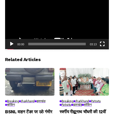
00:00
03:13
Video
Player
Related Articles
Breaking
Jharkhand
झारखंड
Breaking
Jharkhand
Patratu
ब्रेकिंग
Patratu
झारखंड
ब्रेकिंग
BSNL वाहन टेंडर पर उठे गंभीर
स्वर्गीय रीझूनाथ चौधरी की 12वीं