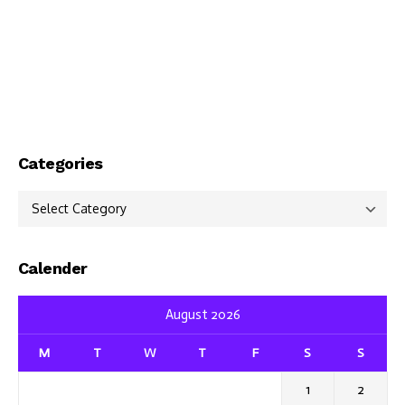
Categories
Categories
Calender
August 2026
M
T
W
T
F
S
S
1
2