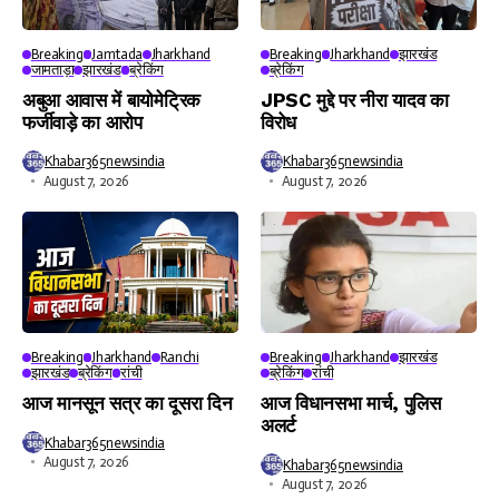
Breaking
Jamtada
Jharkhand
Breaking
Jharkhand
झारखंड
जामताड़ा
झारखंड
ब्रेकिंग
ब्रेकिंग
अबुआ आवास में बायोमेट्रिक
JPSC मुद्दे पर नीरा यादव का
फर्जीवाड़े का आरोप
विरोध
Khabar365newsindia
Khabar365newsindia
August 7, 2026
August 7, 2026
Breaking
Jharkhand
Ranchi
Breaking
Jharkhand
झारखंड
झारखंड
ब्रेकिंग
रांची
ब्रेकिंग
रांची
आज मानसून सत्र का दूसरा दिन
आज विधानसभा मार्च, पुलिस
अलर्ट
Khabar365newsindia
August 7, 2026
Khabar365newsindia
August 7, 2026