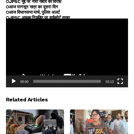
JPSC मुद्दे पर नीरा यादव का विरोध
आज मानसून सत्र का दूसरा दिन
आज विधानसभा मार्च, पुलिस अलर्ट
JPSC अध्यक्ष नियुक्ति पर हाईकोर्ट सख्त
00:00
03:13
Video
Player
Related Articles