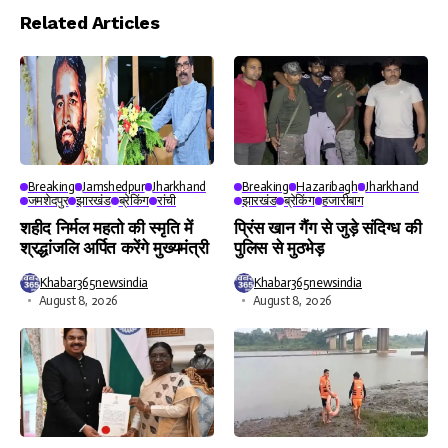
Player
Related Articles
Breaking
Jamshedpur
Jharkhand
Breaking
Hazaribagh
Jharkhand
जमशेदपुर
झारखंड
ब्रेकिंग
रांची
झारखंड
ब्रेकिंग
हजारीबाग
शहीद निर्मल महतो की स्मृति में
प्रिंस खान गैंग से जुड़े संदिग्ध की
श्रद्धांजलि अर्पित करेंगे मुख्यमंत्री
पुलिस से मुठभेड़
Khabar365newsindia
Khabar365newsindia
August 8, 2026
August 8, 2026