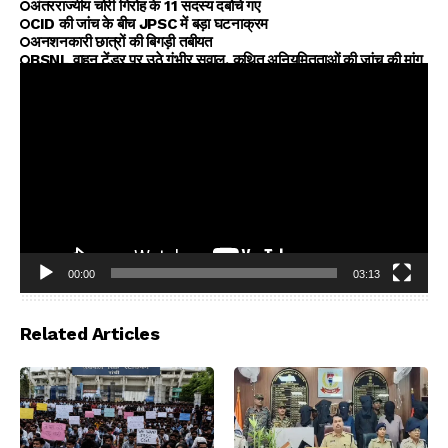
अंतरराज्यीय चोरी गिरोह के 11 सदस्य दबोचे गए
CID की जांच के बीच JPSC में बड़ा घटनाक्रम
अनशनकारी छात्रों की बिगड़ी तबीयत
BSNL वाहन टेंडर पर उठे गंभीर सवाल, कथित अनियमितताओं की जांच की मांग
00:00
03:13
Video
Player
Related Articles