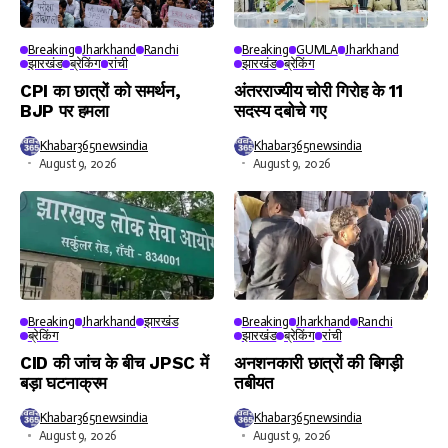
Breaking
Jharkhand
Ranchi
Breaking
GUMLA
Jharkhand
झारखंड
ब्रेकिंग
रांची
झारखंड
ब्रेकिंग
CPI का छात्रों को समर्थन,
अंतरराज्यीय चोरी गिरोह के 11
BJP पर हमला
सदस्य दबोचे गए
Khabar365newsindia
Khabar365newsindia
August 9, 2026
August 9, 2026
Breaking
Jharkhand
झारखंड
Breaking
Jharkhand
Ranchi
ब्रेकिंग
झारखंड
ब्रेकिंग
रांची
CID की जांच के बीच JPSC में
अनशनकारी छात्रों की बिगड़ी
बड़ा घटनाक्रम
तबीयत
Khabar365newsindia
Khabar365newsindia
August 9, 2026
August 9, 2026