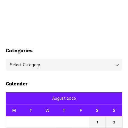
Categories
Categories
Calender
August 2026
M
T
W
T
F
S
S
1
2