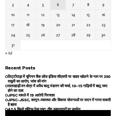
3
4
5
6
7
8
9
10
11
12
13
14
15
16
17
18
19
20
21
22
23
24
25
26
27
28
29
30
31
« Jul
Recent Posts
लिट्टीपाड़ा में यूनियन बैंक ऑफ इंडिया सीएसपी पर खाता खोलने के नाम पर ₹350
वसूली का आरोप, जांच की मांग
तालपहाड़ी वन क्षेत्र में अवैध बालू भंडारण की चर्चा, 10–15 गाड़ियों में बालू जमा
होने का दावा
JPSC मामले में 19 आरोपी गिरफ्तार
JPSC-JSSC, कानून-व्यवस्था और विकास योजनाओं पर सदन में गरमा सकती
है बहस
42.5 किलो संदिग्ध पेड़ा नष्ट; तीन दुकानदारों पर जुर्माना