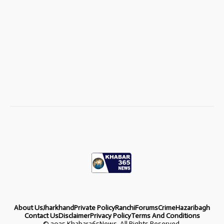
About Us
Jharkhand
Private Policy
Ranchi
Forums
Crime
Hazaribagh
Contact Us
Disclaimer
Privacy Policy
Terms And Conditions
©
2025 Khabar365News. All Rights Reserved.