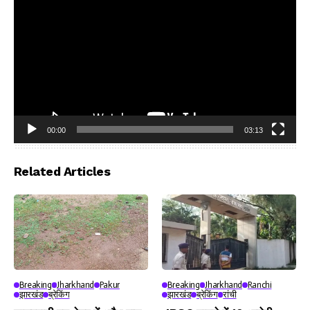
00:00
03:13
Video
Player
Related Articles
Breaking
Jharkhand
Pakur
Breaking
Jharkhand
Ranchi
झारखंड
ब्रेकिंग
झारखंड
ब्रेकिंग
रांची