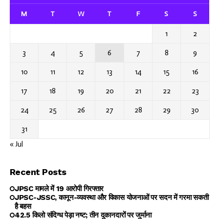
M
T
W
T
F
S
S
1
2
3
4
5
6
7
8
9
10
11
12
13
14
15
16
17
18
19
20
21
22
23
24
25
26
27
28
29
30
31
« Jul
Recent Posts
JPSC मामले में 19 आरोपी गिरफ्तार
JPSC-JSSC, कानून-व्यवस्था और विकास योजनाओं पर सदन में गरमा सकती
है बहस
42.5 किलो संदिग्ध पेड़ा नष्ट; तीन दुकानदारों पर जुर्माना