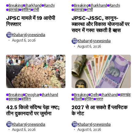
Breaking
Jharkhand
Ranchi
Breaking
Jharkhand
Ranchi
झारखंड
ब्रेकिंग
रांची
झारखंड
रांची
JPSC मामले में 19 आरोपी
JPSC-JSSC, कानून-
गिरफ्तार
व्यवस्था और विकास योजनाओं पर
सदन में गरमा सकती है बहस
Khabar365newsindia
August 6, 2026
Khabar365newsindia
August 6, 2026
Breaking
Deoghar
Jharkhand
Breaking
Delhi
Jharkhand
झारखंड
झारखंड
ब्रेकिंग
दिल्ली
ब्रेकिंग
भारत
42.5 किलो संदिग्ध पेड़ा नष्ट;
2027 से आ सकते हैं प्लास्टिक
तीन दुकानदारों पर जुर्माना
के नोट
Khabar365newsindia
Khabar365newsindia
August 6, 2026
August 6, 2026