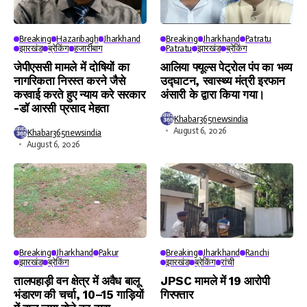
Breaking
Hazaribagh
Jharkhand
Breaking
Jharkhand
Patratu
झारखंड
ब्रेकिंग
हजारीबाग
Patratu
झारखंड
ब्रेकिंग
जेपीएससी मामले में दोषियों का
आलिया फ्यूल्स पेट्रोल पंप का भव्य
नागरिकता निरस्त करने जैसे
उद्घाटन, स्वास्थ्य मंत्री इरफान
करवाई करते हुए न्याय करे सरकार
अंसारी के द्वारा किया गया।
-डॉ आरसी प्रसाद मेहता
Khabar365newsindia
August 6, 2026
Khabar365newsindia
August 6, 2026
Breaking
Jharkhand
Pakur
Breaking
Jharkhand
Ranchi
झारखंड
ब्रेकिंग
झारखंड
ब्रेकिंग
रांची
तालपहाड़ी वन क्षेत्र में अवैध बालू
JPSC मामले में 19 आरोपी
भंडारण की चर्चा, 10–15 गाड़ियों
गिरफ्तार