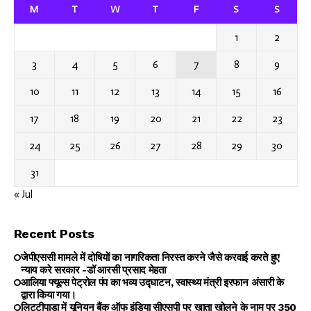
M
T
W
T
F
S
S
1
2
3
4
5
6
7
8
9
10
11
12
13
14
15
16
17
18
19
20
21
22
23
24
25
26
27
28
29
30
31
« Jul
Recent Posts
जेपीएससी मामले में दोषियों का नागरिकता निरस्त करने जैसे करवाई करते हुए
न्याय करे सरकार -डॉ आरसी प्रसाद मेहता
आलिया फ्यूल्स पेट्रोल पंप का भव्य उद्घाटन, स्वास्थ्य मंत्री इरफान अंसारी के
द्वारा किया गया।
लिट्टीपाड़ा में यूनियन बैंक ऑफ इंडिया सीएसपी पर खाता खोलने के नाम पर ₹350