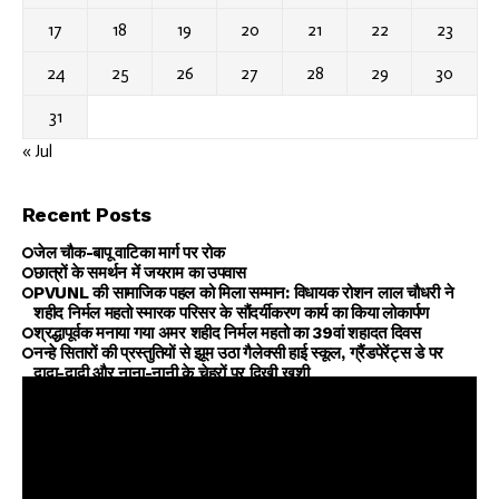
17
18
19
20
21
22
23
24
25
26
27
28
29
30
31
« Jul
Recent Posts
जेल चौक-बापू वाटिका मार्ग पर रोक
छात्रों के समर्थन में जयराम का उपवास
PVUNL की सामाजिक पहल को मिला सम्मान: विधायक रोशन लाल चौधरी ने
शहीद निर्मल महतो स्मारक परिसर के सौंदर्यीकरण कार्य का किया लोकार्पण
श्रद्धापूर्वक मनाया गया अमर शहीद निर्मल महतो का 39वां शहादत दिवस
नन्हे सितारों की प्रस्तुतियों से झूम उठा गैलेक्सी हाई स्कूल, ग्रैंडपेरेंट्स डे पर
दादा-दादी और नाना-नानी के चेहरों पर दिखी खुशी