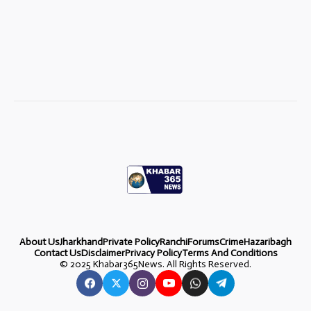
About Us
Jharkhand
Private Policy
Ranchi
Forums
Crime
Hazaribagh
Contact Us
Disclaimer
Privacy Policy
Terms And Conditions
©
2025 Khabar365News. All Rights Reserved.