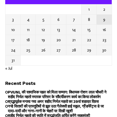
1
2
3
4
5
6
7
8
9
10
11
12
13
14
15
16
17
18
19
20
21
22
23
24
25
26
27
28
29
30
31
« Jul
Recent Posts
PVUNL की सामाजिक पहल को मिला सम्मान: विधायक रोशन लाल चौधरी ने
शहीद निर्मल महतो स्मारक परिसर के सौंदर्यीकरण कार्य का किया लोकार्पण
श्रद्धापूर्वक मनाया गया अमर शहीद निर्मल महतो का 39वां शहादत दिवस
नन्हे सितारों की प्रस्तुतियों से झूम उठा गैलेक्सी हाई स्कूल, ग्रैंडपेरेंट्स डे पर
दादा-दादी और नाना-नानी के चेहरों पर दिखी खुशी
शहीद निर्मल महतो की स्मृति में श्रद्धांजलि अर्पित करेंगे मुख्यमंत्री