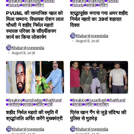
Breaking
Jharkhand
Patratu
Breaking
Jharkhand
Patratu
Patratu
झारखंड
ब्रेकिंग
Patratu
झारखंड
ब्रेकिंग
PVUNL की सामाजिक पहल को
श्रद्धापूर्वक मनाया गया अमर शहीद
मिला सम्मान: विधायक रोशन लाल
निर्मल महतो का 39वां शहादत
चौधरी ने शहीद निर्मल महतो
दिवस
स्मारक परिसर के सौंदर्यीकरण
Khabar365newsindia
कार्य का किया लोकार्पण
August 8, 2026
Khabar365newsindia
August 8, 2026
Breaking
Jamshedpur
Jharkhand
Breaking
Hazaribagh
Jharkhand
जमशेदपुर
झारखंड
ब्रेकिंग
रांची
झारखंड
ब्रेकिंग
हजारीबाग
शहीद निर्मल महतो की स्मृति में
प्रिंस खान गैंग से जुड़े संदिग्ध की
श्रद्धांजलि अर्पित करेंगे मुख्यमंत्री
पुलिस से मुठभेड़
Khabar365newsindia
Khabar365newsindia