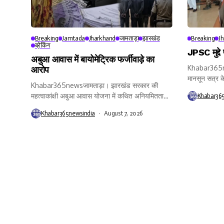
Breaking
Jamtada
Jharkhand
जामताड़ा
झारखंड
Breaking
J
ब्रेकिंग
JPSC मुद्दे
अबुआ आवास में बायोमेट्रिक फर्जीवाड़े का
Khabar365ne
आरोप
मानसून सत्र क
Khabar365newsजामताड़ा। झारखंड सरकार की
महत्वाकांक्षी अबुआ आवास योजना में कथित अनियमितता
Khabar36
और...
Khabar365newsindia
August 7, 2026