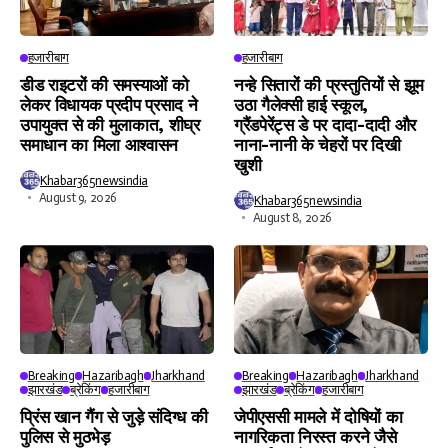
हजारीबाग
हजारीबाग
डीड राइटरों की समस्याओं को
नन्हे सितारों की प्रस्तुतियों से झूम
लेकर विधायक प्रदीप प्रसाद ने
उठा गैलेक्सी हाई स्कूल,
उपायुक्त से की मुलाकात, शीघ्र
ग्रैंडपेरेंट्स डे पर दादा-दादी और
समाधान का मिला आश्वासन
नाना-नानी के चेहरों पर दिखी
खुशी
Khabar365newsindia
August 9, 2026
Khabar365newsindia
August 8, 2026
Breaking
Hazaribagh
Jharkhand
Breaking
Hazaribagh
Jharkhand
झारखंड
ब्रेकिंग
हजारीबाग
झारखंड
ब्रेकिंग
हजारीबाग
प्रिंस खान गैंग से जुड़े संदिग्ध की
जेपीएससी मामले में दोषियों का
पुलिस से मुठभेड़
नागरिकता निरस्त करने जैसे