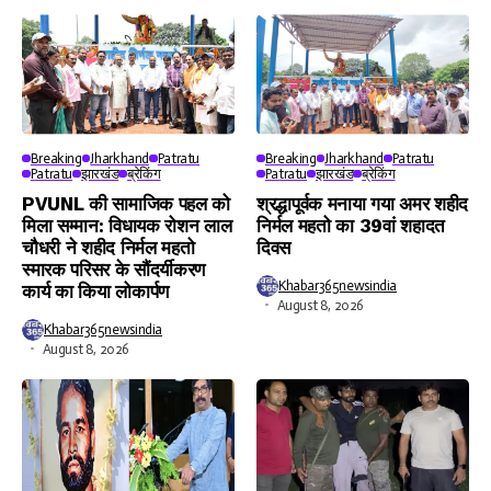
Breaking
Jharkhand
Patratu
Breaking
Jharkhand
Patratu
Patratu
झारखंड
ब्रेकिंग
Patratu
झारखंड
ब्रेकिंग
PVUNL की सामाजिक पहल को
श्रद्धापूर्वक मनाया गया अमर शहीद
मिला सम्मान: विधायक रोशन लाल
निर्मल महतो का 39वां शहादत
चौधरी ने शहीद निर्मल महतो
दिवस
स्मारक परिसर के सौंदर्यीकरण
Khabar365newsindia
कार्य का किया लोकार्पण
August 8, 2026
Khabar365newsindia
August 8, 2026