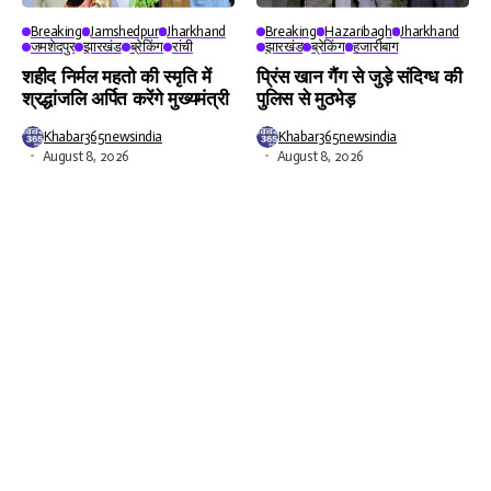
Breaking
Jamshedpur
Jharkhand
Breaking
Hazaribagh
Jharkhand
जमशेदपुर
झारखंड
ब्रेकिंग
रांची
झारखंड
ब्रेकिंग
हजारीबाग
शहीद निर्मल महतो की स्मृति में
प्रिंस खान गैंग से जुड़े संदिग्ध की
श्रद्धांजलि अर्पित करेंगे मुख्यमंत्री
पुलिस से मुठभेड़
Khabar365newsindia
Khabar365newsindia
August 8, 2026
August 8, 2026