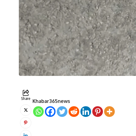
Share
Khabar365news