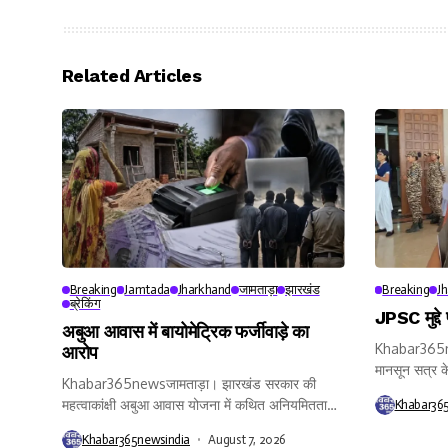
Related Articles
Breaking
Jamtada
Jharkhand
जामताड़ा
झारखंड
Breaking
J
ब्रेकिंग
JPSC मुद्दे
अबुआ आवास में बायोमेट्रिक फर्जीवाड़े का
Khabar365ne
आरोप
मानसून सत्र क
Khabar365newsजामताड़ा। झारखंड सरकार की
महत्वाकांक्षी अबुआ आवास योजना में कथित अनियमितता
Khabar36
और...
Khabar365newsindia
August 7, 2026