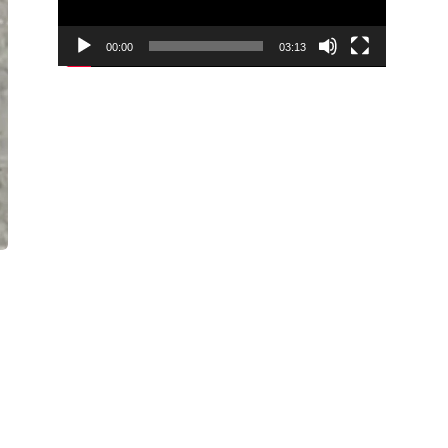
00:00
03:13
Video
Player