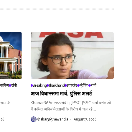
ब्रेकिंग
रांची
Breaking
Jharkhand
झारखंड
ब्रेकिंग
रांची
आज विधानसभा मार्च, पुलिस अलर्ट
सभा के
Khabar365newsरांची। JPSC-JSSC भर्ती परीक्षाओं
में कथित अनियमितताओं के विरोध में चल रहे...
026
Khabar365newsindia
August 7, 2026