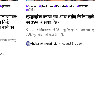
झारखंड
Breaking
Jharkhand
Patratu
Patratu
झारखंड
ब्रेकिंग
ा सम्मान:
श्रद्धापूर्वक मनाया गया अमर शहीद निर्मल महतो
 निर्मल
का 39वां शहादत दिवस
 कार्य का
Khabar365news रिपोर्ट – सुमित कुमार पाठक पतरातु
पीटीपीएस पोस्ट ऑफिस के समीप...
पाठक पतरातु
Khabar365newsindia
August 8, 2026
026