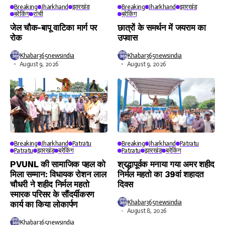
Breaking
Jharkhand
झारखंड
Breaking
Jharkhand
झारखंड
ब्रेकिंग
रांची
ब्रेकिंग
जेल चौक-बापू वाटिका मार्ग पर
छात्रों के समर्थन में जयराम का
रोक
उपवास
Khabar365newsindia
Khabar365newsindia
August 9, 2026
August 9, 2026
Breaking
Jharkhand
Patratu
Breaking
Jharkhand
Patratu
Patratu
झारखंड
ब्रेकिंग
Patratu
झारखंड
ब्रेकिंग
PVUNL की सामाजिक पहल को
श्रद्धापूर्वक मनाया गया अमर शहीद
मिला सम्मान: विधायक रोशन लाल
निर्मल महतो का 39वां शहादत
चौधरी ने शहीद निर्मल महतो
दिवस
स्मारक परिसर के सौंदर्यीकरण
Khabar365newsindia
कार्य का किया लोकार्पण
August 8, 2026
Khabar365newsindia