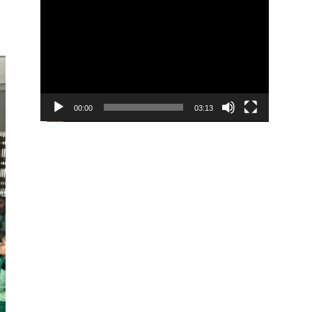
00:00
03:13
Video
Player