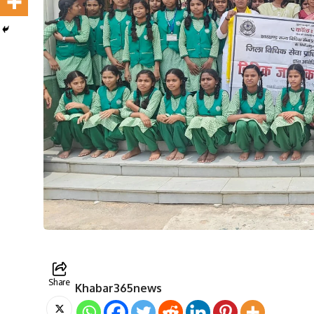
Share
Khabar365news