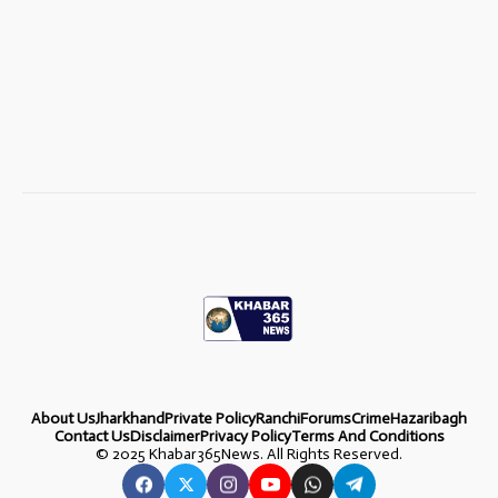
About Us
Jharkhand
Private Policy
Ranchi
Forums
Crime
Hazaribagh
Contact Us
Disclaimer
Privacy Policy
Terms And Conditions
©
2025 Khabar365News. All Rights Reserved.