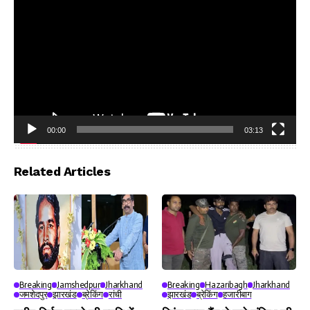
00:00
03:13
Video
Player
Related Articles
Breaking
Jamshedpur
Jharkhand
Breaking
Hazaribagh
Jharkhand
जमशेदपुर
झारखंड
ब्रेकिंग
रांची
झारखंड
ब्रेकिंग
हजारीबाग