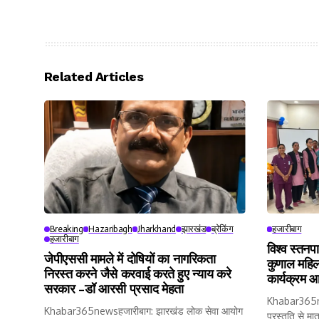
Related Articles
Breaking
Hazaribagh
Jharkhand
झारखंड
ब्रेकिंग
हजारीबाग
हजारीबाग
विश्व स्तनप
जेपीएससी मामले में दोषियों का नागरिकता
कुणाल महिल
निरस्त करने जैसे करवाई करते हुए न्याय करे
कार्यक्रम 
सरकार -डॉ आरसी प्रसाद मेहता
Khabar365news
Khabar365newsहजारीबाग: झारखंड लोक सेवा आयोग
प्रस्तुति से मा