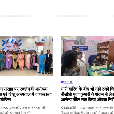
हजारीबाग
ान सप्ताह पर एचज़ेडबी आरोग्यम
भारी बारिश के बीच भी नहीं रुकी जिम
ा एवं शिशु अस्पताल में जागरूकता
बीडीओ पूजा कुमारी ने गोदाम से ले
आयोजित
आरोग्य मंदिर तक किया औचक निरी
प्रश्नोत्तरी, खेल व विशेषज्ञों की
Khabar365newsकटकमसांडी (हजारीबाग
ताओं को स्तनपान के प्रति...
विकास पदाधिकारी पूजा कुमारी ने बुधवार को