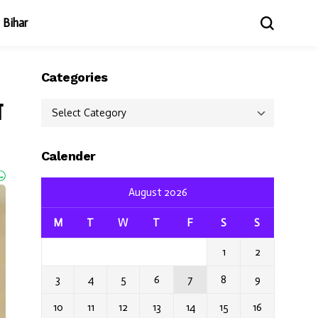
Bihar
Categories
ा
Categories
Calender
August 2026
M
T
W
T
F
S
S
1
2
3
4
5
6
7
8
9
10
11
12
13
14
15
16