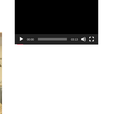
00:00
03:13
Video
Player