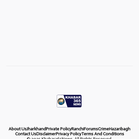
About Us
Jharkhand
Private Policy
Ranchi
Forums
Crime
Hazaribagh
Contact Us
Disclaimer
Privacy Policy
Terms And Conditions
©
2025 Khabar365News. All Rights Reserved.