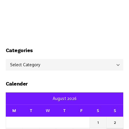
Categories
Categories
Calender
August 2026
M
T
W
T
F
S
S
1
2