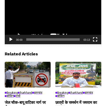
00:00
03:13
Video
Player
Related Articles
Breaking
Jharkhand
झारखंड
Breaking
Jharkhand
झारखंड
ब्रेकिंग
रांची
ब्रेकिंग
जेल चौक-बापू वाटिका मार्ग पर
छात्रों के समर्थन में जयराम का