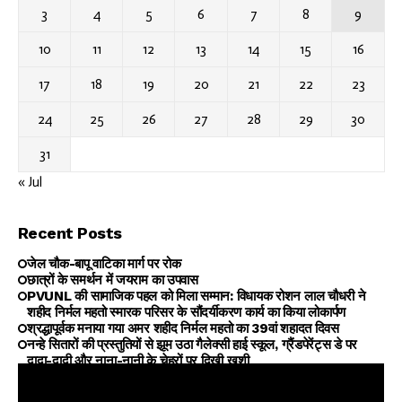
3
4
5
6
7
8
9
10
11
12
13
14
15
16
17
18
19
20
21
22
23
24
25
26
27
28
29
30
31
« Jul
Recent Posts
जेल चौक-बापू वाटिका मार्ग पर रोक
छात्रों के समर्थन में जयराम का उपवास
PVUNL की सामाजिक पहल को मिला सम्मान: विधायक रोशन लाल चौधरी ने
शहीद निर्मल महतो स्मारक परिसर के सौंदर्यीकरण कार्य का किया लोकार्पण
श्रद्धापूर्वक मनाया गया अमर शहीद निर्मल महतो का 39वां शहादत दिवस
नन्हे सितारों की प्रस्तुतियों से झूम उठा गैलेक्सी हाई स्कूल, ग्रैंडपेरेंट्स डे पर
दादा-दादी और नाना-नानी के चेहरों पर दिखी खुशी