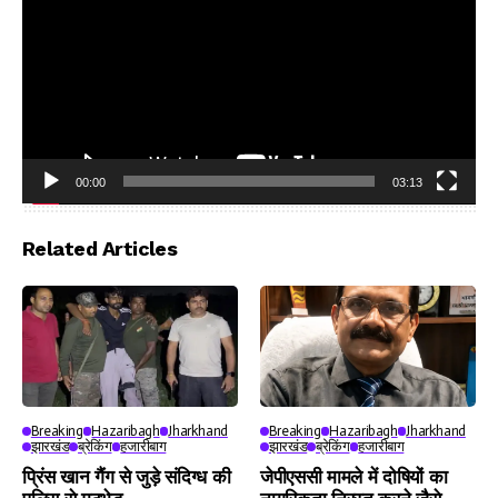
00:00
03:13
Video
Player
Related Articles
Breaking
Hazaribagh
Jharkhand
Breaking
Hazaribagh
Jharkhand
झारखंड
ब्रेकिंग
हजारीबाग
झारखंड
ब्रेकिंग
हजारीबाग
प्रिंस खान गैंग से जुड़े संदिग्ध की
जेपीएससी मामले में दोषियों का