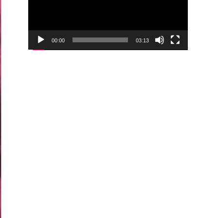
00:00
03:13
Video
Player