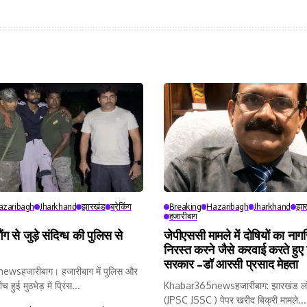
azaribagh
Jharkhand
झारखंड
ब्रेकिंग
Breaking
Hazaribagh
Jharkhand
झा
हजारीबाग
ैंग से जुड़े संदिग्ध की पुलिस से
जेपीएससी मामले में दोषियों का ना
निरस्त करने जैसे करवाई करते हुए 
सरकार -डॉ आरसी प्रसाद मेहता
wsहजारीबाग। हजारीबाग में पुलिस और
 हुई मुठभेड़ में प्रिंस...
Khabar365newsहजारीबाग: झारखंड लो
(JPSC JSSC ) पेपर खरीद बिक्री मामले...