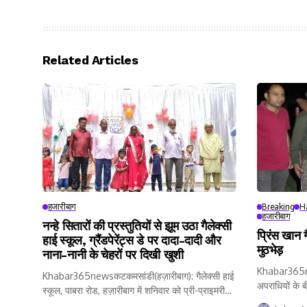
Related Articles
हजारीबाग
Breaking
H
हजारीबाग
नन्हे सितारों की प्रस्तुतियों से झूम उठा गैलेक्सी
प्रिंस खान ग
हाई स्कूल, ग्रैंडपेरेंट्स डे पर दादा-दादी और
मुठभेड़
नाना-नानी के चेहरों पर दिखी खुशी
Khabar365ne
Khabar365newsकटकमसांडी(हज़ारीबाग): गैलेक्सी हाई
अपराधियों के बीच
स्कूल, पाबरा रोड, हज़ारीबाग में शनिवार को प्री-प्राइमरी
कक्षाओं...