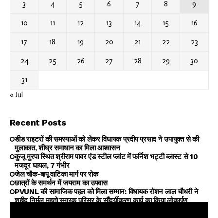
3
4
5
6
7
8
9
10
11
12
13
14
15
16
17
18
19
20
21
22
23
24
25
26
27
28
29
30
31
« Jul
Recent Posts
डीड राइटरों की समस्याओं को लेकर विधायक प्रदीप प्रसाद ने उपायुक्त से की
मुलाकात, शीघ्र समाधान का मिला आश्वासन
कुजू मुरपा स्थित श्रीराम पावर एंड स्टील प्लांट में फर्निश भट्टी ब्लास्ट से 10
मजदूर घायल, 7 गंभीर
जेल चौक-बापू वाटिका मार्ग पर रोक
छात्रों के समर्थन में जयराम का उपवास
PVUNL की सामाजिक पहल को मिला सम्मान: विधायक रोशन लाल चौधरी ने
शहीद निर्मल महतो स्मारक परिसर के सौंदर्यीकरण कार्य का किया लोकार्पण