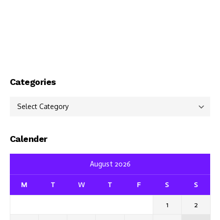
Categories
Categories
Calender
August 2026
M
T
W
T
F
S
S
1
2