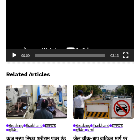
00:00
03:13
Video
Player
Related Articles
Breaking
Jharkhand
झारखंड
Breaking
Jharkhand
झारखंड
ब्रेकिंग
ब्रेकिंग
रांची
कुजू मुरपा स्थित श्रीराम पावर एंड
जेल चौक-बापू वाटिका मार्ग पर