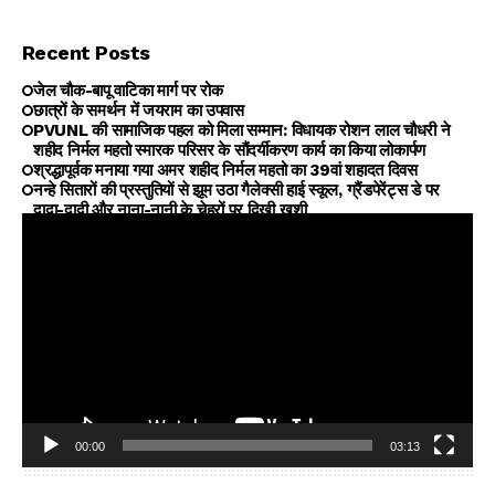
Recent Posts
जेल चौक-बापू वाटिका मार्ग पर रोक
छात्रों के समर्थन में जयराम का उपवास
PVUNL की सामाजिक पहल को मिला सम्मान: विधायक रोशन लाल चौधरी ने
शहीद निर्मल महतो स्मारक परिसर के सौंदर्यीकरण कार्य का किया लोकार्पण
श्रद्धापूर्वक मनाया गया अमर शहीद निर्मल महतो का 39वां शहादत दिवस
नन्हे सितारों की प्रस्तुतियों से झूम उठा गैलेक्सी हाई स्कूल, ग्रैंडपेरेंट्स डे पर
दादा-दादी और नाना-नानी के चेहरों पर दिखी खुशी
00:00
03:13
Video