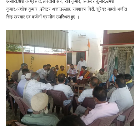
अंसारी,अशोक प्रसाद, हरिदास साव, रवि कुमार, सिकंदर कुमार,उमेश
कुमार,अशोक कुमार ,डॉक्टर अत्ताउल्लाह, रामशरण गिरी, सुरेंद्र महतो,अजीत
सिंह खरवार एवं दर्जनों ग्रामीण उपस्थित हुए ।