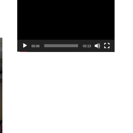
00:00
03:13
Video
Player