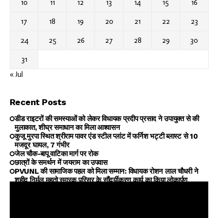
10
11
12
13
14
15
16
17
18
19
20
21
22
23
24
25
26
27
28
29
30
31
« Jul
Recent Posts
डीड राइटरों की समस्याओं को लेकर विधायक प्रदीप प्रसाद ने उपायुक्त से की
मुलाकात, शीघ्र समाधान का मिला आश्वासन
कुजू मुरपा स्थित श्रीराम पावर एंड स्टील प्लांट में फर्निश भट्टी ब्लास्ट से 10
मजदूर घायल, 7 गंभीर
जेल चौक-बापू वाटिका मार्ग पर रोक
छात्रों के समर्थन में जयराम का उपवास
PVUNL की सामाजिक पहल को मिला सम्मान: विधायक रोशन लाल चौधरी ने
शहीद निर्मल महतो स्मारक परिसर के सौंदर्यीकरण कार्य का किया लोकार्पण