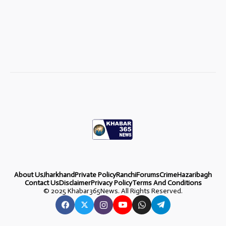
About Us
Jharkhand
Private Policy
Ranchi
Forums
Crime
Hazaribagh
Contact Us
Disclaimer
Privacy Policy
Terms And Conditions
©
2025 Khabar365News. All Rights Reserved.