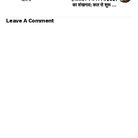
का शंखनाद: कल से शुरू होगी
'स्व-गणना', घर बैठे दर्ज कर
सकेंगे अपनी जानकारी
Leave A Comment