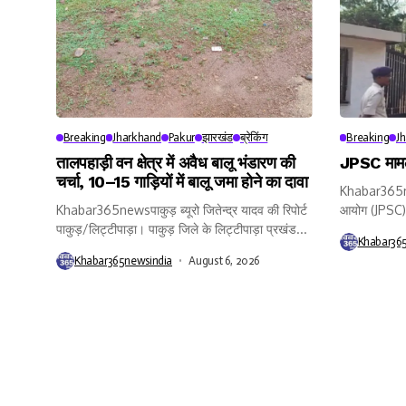
Breaking
Jharkhand
Pakur
झारखंड
ब्रेकिंग
Breaking
J
तालपहाड़ी वन क्षेत्र में अवैध बालू भंडारण की
JPSC मामले
चर्चा, 10–15 गाड़ियों में बालू जमा होने का दावा
Khabar365ne
Khabar365newsपाकुड़ ब्यूरो जितेन्द्र यादव की रिपोर्ट
आयोग (JPSC) प
पाकुड़/लिट्टीपाड़ा। पाकुड़ जिले के लिट्टीपाड़ा प्रखंड...
Khabar36
Khabar365newsindia
August 6, 2026