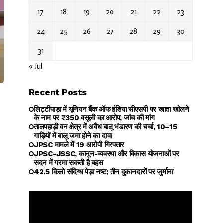
17
18
19
20
21
22
23
24
25
26
27
28
29
30
31
« Jul
Recent Posts
लिट्टीपाड़ा में यूनियन बैंक ऑफ इंडिया सीएसपी पर खाता खोलने
के नाम पर ₹350 वसूली का आरोप, जांच की मांग
तालपहाड़ी वन क्षेत्र में अवैध बालू भंडारण की चर्चा, 10–15
गाड़ियों में बालू जमा होने का दावा
JPSC मामले में 19 आरोपी गिरफ्तार
JPSC-JSSC, कानून-व्यवस्था और विकास योजनाओं पर
सदन में गरमा सकती है बहस
42.5 किलो संदिग्ध पेड़ा नष्ट; तीन दुकानदारों पर जुर्माना