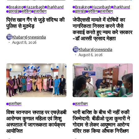
Breaking
Hazaribagh
Jharkhand
Breaking
Hazaribagh
Jharkhand
झारखंड
ब्रेकिंग
हजारीबाग
झारखंड
ब्रेकिंग
हजारीबाग
प्रिंस खान गैंग से जुड़े संदिग्ध की
जेपीएससी मामले में दोषियों का
पुलिस से मुठभेड़
नागरिकता निरस्त करने जैसे
करवाई करते हुए न्याय करे सरकार
Khabar365newsindia
-डॉ आरसी प्रसाद मेहता
August 8, 2026
Khabar365newsindia
August 6, 2026
हजारीबाग
हजारीबाग
विश्व स्तनपान सप्ताह पर एचज़ेडबी
भारी बारिश के बीच भी नहीं रुकी
आरोग्यम कुणाल महिला एवं शिशु
जिम्मेदारी: बीडीओ पूजा कुमारी ने
अस्पताल में जागरूकता कार्यक्रम
गोदाम से लेकर आयुष्मान आरोग्य
आयोजित
मंदिर तक किया औचक निरीक्षण