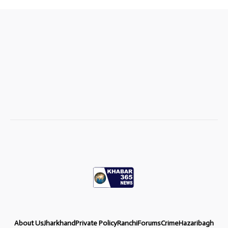
About Us
Jharkhand
Private Policy
Ranchi
Forums
Crime
Hazaribagh