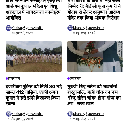
विश्व स्तनपान सप्ताह पर एचज़ेडबी
भारी बारिश के बीच भी नहीं रुकी
आरोग्यम कुणाल महिला एवं शिशु
जिम्मेदारी: बीडीओ पूजा कुमारी ने
अस्पताल में जागरूकता कार्यक्रम
गोदाम से लेकर आयुष्मान आरोग्य
आयोजित
मंदिर तक किया औचक निरीक्षण
Khabar365newsindia
Khabar365newsindia
August 6, 2026
August 5, 2026
हजारीबाग
हजारीबाग
हजारीबाग पुलिस को मिली 30 नई
गुरुजी शिबू सोरेन को भावभीनी
डायल-112 गाड़ियां, एसपी अमन
श्रद्धांजलि, बरही चौक का नाम
कुमार ने हरी झंडी दिखाकर किया
‘शिबू सोरेन चौक’ होना गौरव का
रवाना
क्षण : राजा खान
Khabar365newsindia
Khabar365newsindia
August 5, 2026
August 4, 2026