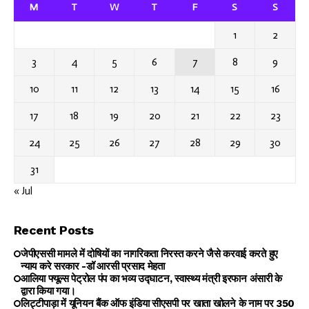
M
T
W
T
F
S
S
1
2
3
4
5
6
7
8
9
10
11
12
13
14
15
16
17
18
19
20
21
22
23
24
25
26
27
28
29
30
31
« Jul
Recent Posts
जेपीएससी मामले में दोषियों का नागरिकता निरस्त करने जैसे करवाई करते हुए
न्याय करे सरकार -डॉ आरसी प्रसाद मेहता
आलिया फ्यूल्स पेट्रोल पंप का भव्य उद्घाटन, स्वास्थ्य मंत्री इरफान अंसारी के
द्वारा किया गया।
लिट्टीपाड़ा में यूनियन बैंक ऑफ इंडिया सीएसपी पर खाता खोलने के नाम पर ₹350