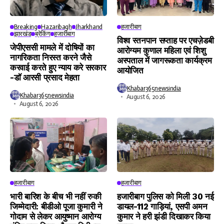
Breaking
Hazaribagh
Jharkhand
हजारीबाग
झारखंड
ब्रेकिंग
हजारीबाग
विश्व स्तनपान सप्ताह पर एचज़ेडबी
जेपीएससी मामले में दोषियों का
आरोग्यम कुणाल महिला एवं शिशु
नागरिकता निरस्त करने जैसे
अस्पताल में जागरूकता कार्यक्रम
करवाई करते हुए न्याय करे सरकार
आयोजित
-डॉ आरसी प्रसाद मेहता
Khabar365newsindia
Khabar365newsindia
August 6, 2026
August 6, 2026
हजारीबाग
हजारीबाग
भारी बारिश के बीच भी नहीं रुकी
हजारीबाग पुलिस को मिली 30 नई
जिम्मेदारी: बीडीओ पूजा कुमारी ने
डायल-112 गाड़ियां, एसपी अमन
गोदाम से लेकर आयुष्मान आरोग्य
कुमार ने हरी झंडी दिखाकर किया