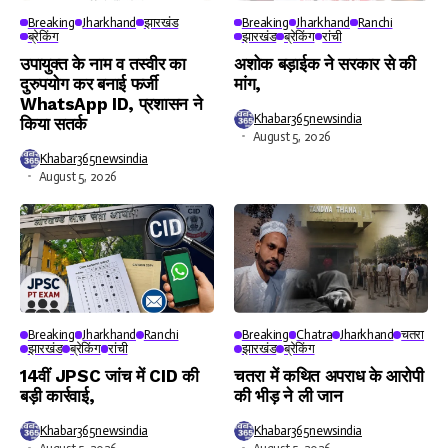
Breaking
Jharkhand
झारखंड
Breaking
Jharkhand
Ranchi
ब्रेकिंग
झारखंड
ब्रेकिंग
रांची
उपायुक्त के नाम व तस्वीर का
अशोक बड़ाईक ने सरकार से की
दुरुपयोग कर बनाई फर्जी
मांग,
WhatsApp ID, प्रशासन ने
Khabar365newsindia
किया सतर्क
August 5, 2026
Khabar365newsindia
August 5, 2026
Breaking
Jharkhand
Ranchi
Breaking
Chatra
Jharkhand
चतरा
झारखंड
ब्रेकिंग
रांची
झारखंड
ब्रेकिंग
14वीं JPSC जांच में CID की
चतरा में कथित अपराध के आरोपी
बड़ी कार्रवाई,
की भीड़ ने ली जान
Khabar365newsindia
Khabar365newsindia