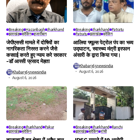
Breaking
Hazaribagh
Jharkhand
Breaking
Jharkhand
Patratu
झारखंड
ब्रेकिंग
हजारीबाग
Patratu
झारखंड
ब्रेकिंग
जेपीएससी मामले में दोषियों का
आलिया फ्यूल्स पेट्रोल पंप का भव्य
नागरिकता निरस्त करने जैसे
उद्घाटन, स्वास्थ्य मंत्री इरफान
करवाई करते हुए न्याय करे सरकार
अंसारी के द्वारा किया गया।
-डॉ आरसी प्रसाद मेहता
Khabar365newsindia
August 6, 2026
Khabar365newsindia
August 6, 2026
Breaking
Jharkhand
Pakur
Breaking
Jharkhand
Ranchi
झारखंड
ब्रेकिंग
झारखंड
ब्रेकिंग
रांची