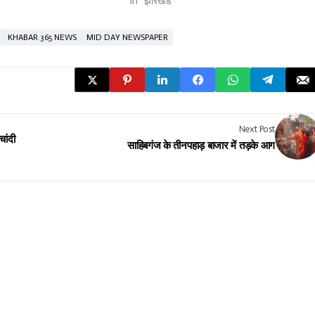
"
In "झारखंड"
KHABAR 365 NEWS
MID DAY NEWSPAPER
Next Post
चांदी
साहिबगंज के तीनपहाड़ बाजार में तड़के आग