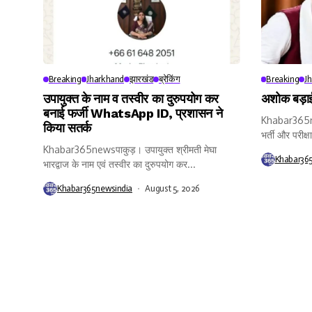
Breaking
Jharkhand
झारखंड
ब्रेकिंग
Breaking
J
उपायुक्त के नाम व तस्वीर का दुरुपयोग कर
अशोक बड़ाई
बनाई फर्जी WhatsApp ID, प्रशासन ने
Khabar365ne
किया सतर्क
भर्ती और परीक्ष
Khabar365newsपाकुड़। उपायुक्त श्रीमती मेघा
Khabar36
भारद्वाज के नाम एवं तस्वीर का दुरुपयोग कर...
Khabar365newsindia
August 5, 2026