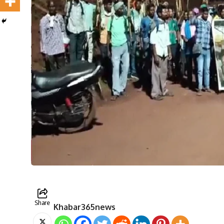
Share
Khabar365news