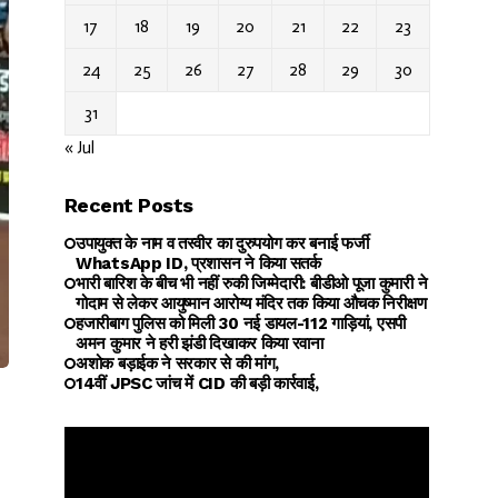
17
18
19
20
21
22
23
24
25
26
27
28
29
30
31
« Jul
Recent Posts
उपायुक्त के नाम व तस्वीर का दुरुपयोग कर बनाई फर्जी
WhatsApp ID, प्रशासन ने किया सतर्क
भारी बारिश के बीच भी नहीं रुकी जिम्मेदारी: बीडीओ पूजा कुमारी ने
गोदाम से लेकर आयुष्मान आरोग्य मंदिर तक किया औचक निरीक्षण
हजारीबाग पुलिस को मिली 30 नई डायल-112 गाड़ियां, एसपी
अमन कुमार ने हरी झंडी दिखाकर किया रवाना
अशोक बड़ाईक ने सरकार से की मांग,
14वीं JPSC जांच में CID की बड़ी कार्रवाई,