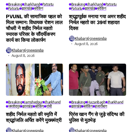
Breaking
Jharkhand
Patratu
Breaking
Jharkhand
Patratu
Patratu
झारखंड
ब्रेकिंग
Patratu
झारखंड
ब्रेकिंग
PVUNL की सामाजिक पहल को
श्रद्धापूर्वक मनाया गया अमर शहीद
मिला सम्मान: विधायक रोशन लाल
निर्मल महतो का 39वां शहादत
चौधरी ने शहीद निर्मल महतो
दिवस
स्मारक परिसर के सौंदर्यीकरण
Khabar365newsindia
कार्य का किया लोकार्पण
August 8, 2026
Khabar365newsindia
August 8, 2026
Breaking
Jamshedpur
Jharkhand
Breaking
Hazaribagh
Jharkhand
जमशेदपुर
झारखंड
ब्रेकिंग
रांची
झारखंड
ब्रेकिंग
हजारीबाग
शहीद निर्मल महतो की स्मृति में
प्रिंस खान गैंग से जुड़े संदिग्ध की
श्रद्धांजलि अर्पित करेंगे मुख्यमंत्री
पुलिस से मुठभेड़
Khabar365newsindia
Khabar365newsindia