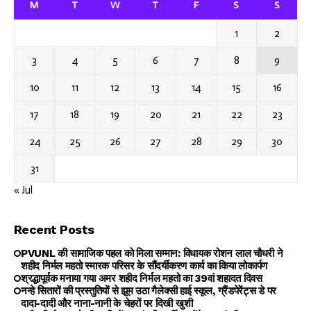
M
T
W
T
F
S
S
1
2
3
4
5
6
7
8
9
10
11
12
13
14
15
16
17
18
19
20
21
22
23
24
25
26
27
28
29
30
31
« Jul
Recent Posts
PVUNL की सामाजिक पहल को मिला सम्मान: विधायक रोशन लाल चौधरी ने
शहीद निर्मल महतो स्मारक परिसर के सौंदर्यीकरण कार्य का किया लोकार्पण
श्रद्धापूर्वक मनाया गया अमर शहीद निर्मल महतो का 39वां शहादत दिवस
नन्हे सितारों की प्रस्तुतियों से झूम उठा गैलेक्सी हाई स्कूल, ग्रैंडपेरेंट्स डे पर
दादा-दादी और नाना-नानी के चेहरों पर दिखी खुशी