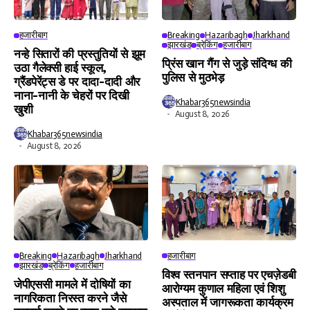
हजारीबाग
Breaking
Hazaribagh
Jharkhand
झारखंड
ब्रेकिंग
हजारीबाग
नन्हे सितारों की प्रस्तुतियों से झूम
प्रिंस खान गैंग से जुड़े संदिग्ध की
उठा गैलेक्सी हाई स्कूल,
पुलिस से मुठभेड़
ग्रैंडपेरेंट्स डे पर दादा-दादी और
नाना-नानी के चेहरों पर दिखी
Khabar365newsindia
खुशी
August 8, 2026
Khabar365newsindia
August 8, 2026
Breaking
Hazaribagh
Jharkhand
हजारीबाग
झारखंड
ब्रेकिंग
हजारीबाग
विश्व स्तनपान सप्ताह पर एचज़ेडबी
जेपीएससी मामले में दोषियों का
आरोग्यम कुणाल महिला एवं शिशु
नागरिकता निरस्त करने जैसे
अस्पताल में जागरूकता कार्यक्रम