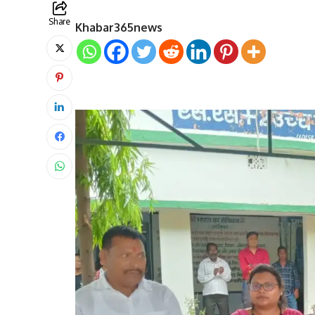
Share
Khabar365news