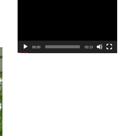
00:00
03:13
Video
Player