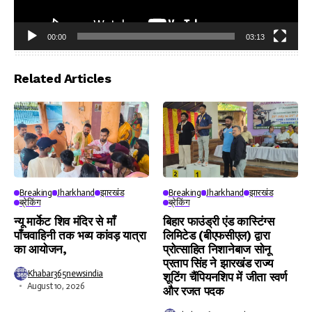
00:00
03:13
Video
Player
Related Articles
Breaking
Jharkhand
झारखंड
Breaking
Jharkhand
झारखंड
ब्रेकिंग
ब्रेकिंग
न्यू मार्केट शिव मंदिर से माँ
बिहार फाउंड्री एंड कास्टिंग्स
पाँचवाहिनी तक भव्य कांवड़ यात्रा
लिमिटेड (बीएफसीएल) द्वारा
का आयोजन,
प्रोत्साहित निशानेबाज सोनू
प्रताप सिंह ने झारखंड राज्य
Khabar365newsindia
शूटिंग चैंपियनशिप में जीता स्वर्ण
August 10, 2026
और रजत पदक