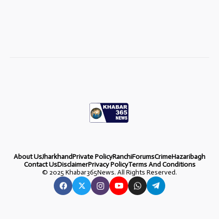
About Us
Jharkhand
Private Policy
Ranchi
Forums
Crime
Hazaribagh
Contact Us
Disclaimer
Privacy Policy
Terms And Conditions
©
2025 Khabar365News. All Rights Reserved.